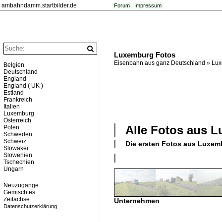
ambahndamm.startbilder.de
Forum
Impressum
Luxemburg Fotos
Eisenbahn aus ganz Deutschland
»
Lux
Belgien
Deutschland
England
England ( UK )
Estland
Frankreich
Italien
Luxemburg
Österreich
Alle Fotos aus
L
Polen
Schweden
Schweiz
Die ersten Fotos aus
Luxem
Slowakei
Slowenien
Tschechien
Ungarn
Neuzugänge
Gemischtes
Zeitachse
Unternehmen
Datenschutzerklärung