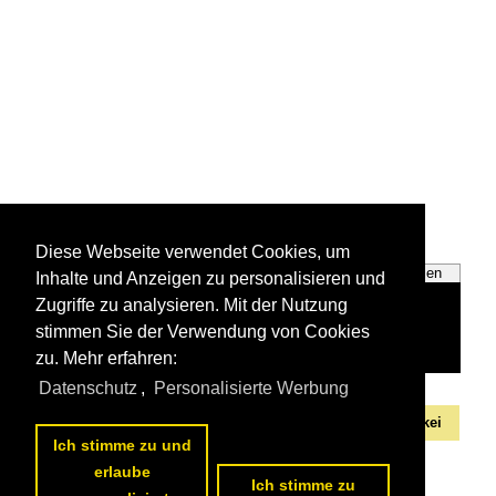
Diese Webseite verwendet Cookies, um
E-Loks
Unternehmen
Inhalte und Anzeigen zu personalisieren und
Zugriffe zu analysieren. Mit der Nutzung
stimmen Sie der Verwendung von Cookies
zu. Mehr erfahren:
Datenschutz
,
Personalisierte Werbung
Alle Fotos aus
Slowakei
Die ersten Fotos aus
Slowakei
Ich stimme zu und
erlaube
Ich stimme zu