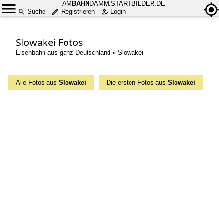
AM
BAHN
DAMM.STARTBILDER.DE
Suche
Registrieren
Login
Slowakei Fotos
Eisenbahn aus ganz Deutschland
»
Slowakei
Alle Fotos aus
Slowakei
Die ersten Fotos aus
Slowakei