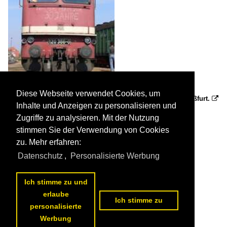
Diese Webseite verwendet Cookies, um
30 Jahre schon verrichtet 120 366-0 ihren Dienst im BW-Staßfurt.

Inhalte und Anzeigen zu personalisieren und
Raik Peters
Deutschland / Bahnbetriebswerke / Staßfurt
Zugriffe zu analysieren. Mit der Nutzung
892 600x800 Px, 17.08.2009

stimmen Sie der Verwendung von Cookies
zu. Mehr erfahren:
Datenschutz
,
Personalisierte Werbung
Ich stimme zu und
erlaube
Ich stimme zu
personalisierte
Werbung