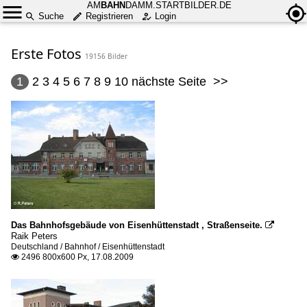
AM
BAHN
DAMM.STARTBILDER.DE
Suche
Registrieren
Login
Erste Fotos
19156 Bilder
1
2
3
4
5
6
7
8
9
10
nächste Seite
>>
Das Bahnhofsgebäude von Eisenhüttenstadt , Straßenseite.

Raik Peters
Deutschland / Bahnhof / Eisenhüttenstadt
2496 800x600 Px, 17.08.2009
